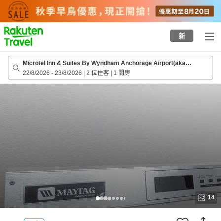
to
top
page
新
Microtel Inn & Suites By Wyndham Anchorage Airport(aka
Baymont Inn & Sts by Wyndham Anchorage Air)
22/8/2026
-
23/8/2026
|
2 位住客
|
1 間房
14