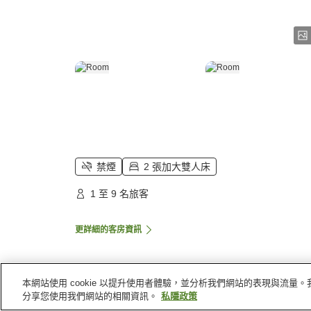
禁煙
2 張加大雙人床
1 至 9 名旅客
更詳細的客房資訊
本網站使用 cookie 以提升使用者體驗，並分析我們網站的表現與流
主頁
美國
阿拉斯加
朱諾
Travelodge Hotel Ju
分享您使用我們網站的相關資訊。
私隱政策