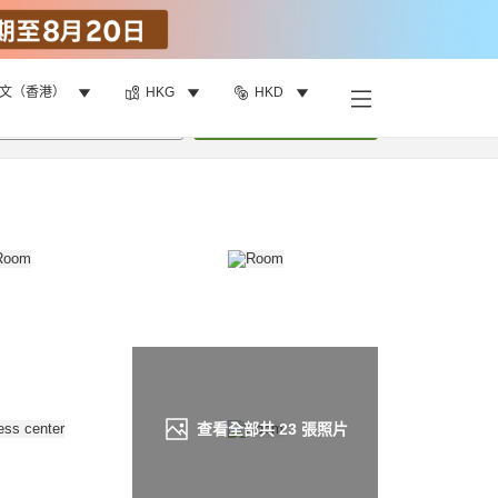
文（香港）
HKG
HKD
找客房
•
1
間房
重新搜尋
查看全部共
23
張照片