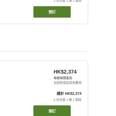
2
位住客
1
晚
1
間房
預訂
HK$2,374
每晚每間客房
包括稅項及其他費用
總計
HK$2,374
2
位住客
1
晚
1
間房
預訂