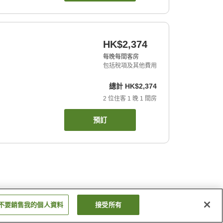
HK$2,374
每晚每間客房
包括稅項及其他費用
總計
HK$2,374
2
位住客
1
晚
1
間房
預訂
不要銷售我的個人資料
接受所有