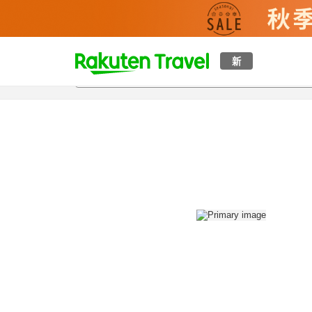
t
新
概覽
房間及住宿方案
評價
設施
o
p
P
a
g
e
_
s
e
a
r
c
h