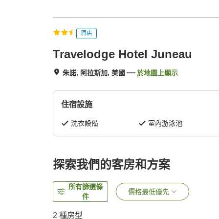
酒店
Travelodge Hotel Juneau
朱諾, 阿拉斯加, 美國
於地圖上顯示
住宿設施
洗衣設備
室內游泳池
探索我們的客房和方案
所有篩選條
價格最低優先
件
2
種房型