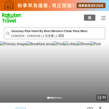
to
top
page
新
Surestay Plus Hotel By Best Western Chula Vista West
21/8/2026
-
22/8/2026
|
2 位住客
|
1 間房
53