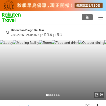
to
top
page
新
Hilton San Diego Del Mar
23/8/2026
-
24/8/2026
|
2 位住客
|
1 間房
90