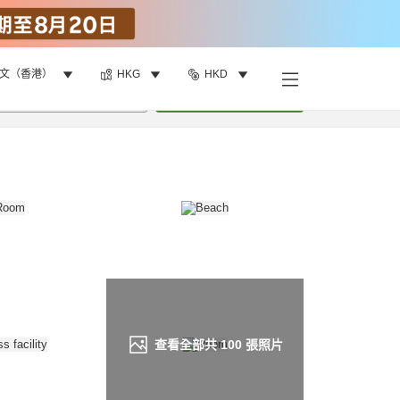
文（香港）
HKG
HKD
找客房
•
1
間房
重新搜尋
查看全部共
100
張照片