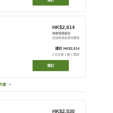
預訂
HK$2,614
每晚每間客房
包括稅項及其他費用
總計
HK$2,614
2
位住客
1
晚
1
間房
預訂
方案
HK$2,530