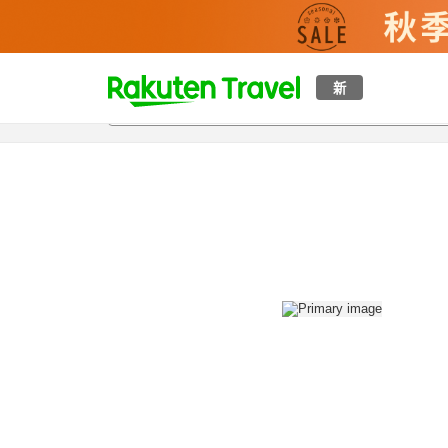
t
新
概覽
房間及住宿方案
評價
設施
o
p
P
a
g
e
_
s
e
a
r
c
h