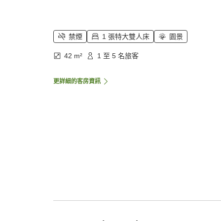
禁煙
1 張特大雙人床
園景
42 m²
1 至 5 名旅客
更詳細的客房資訊