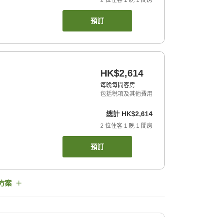
2
位住客
1
晚
1
間房
預訂
HK$2,614
每晚每間客房
包括稅項及其他費用
總計
HK$2,614
2
位住客
1
晚
1
間房
預訂
方案