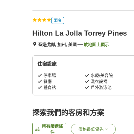
酒店
Hilton La Jolla Torrey Pines
聖迭戈縣, 加州, 美國
於地圖上顯示
住宿設施
停車場
水療/美容院
餐廳
洗衣設備
體育館
戶外游泳池
探索我們的客房和方案
所有篩選條
價格最低優先
件