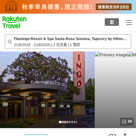
to
top
page
新
Flamingo Resort & Spa Santa Rosa Sonoma, Tapestry by Hilton
(formerly Flamingo Resort & Spa)
21/8/2026
-
22/8/2026
|
2 位住客
|
1 間房
88