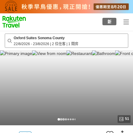
to
top
page
新
Oxford Suites Sonoma County
22/8/2026
-
23/8/2026
|
2 位住客
|
1 間房
51