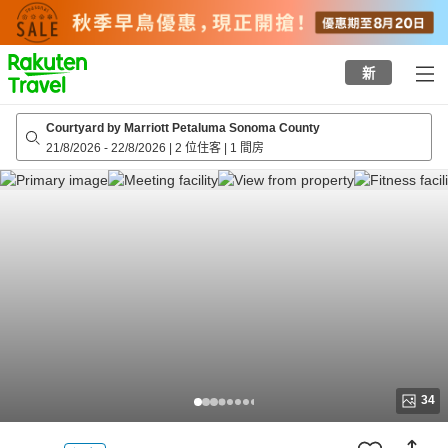
to
top
page
新
Courtyard by Marriott Petaluma Sonoma County
21/8/2026
-
22/8/2026
|
2 位住客
|
1 間房
34