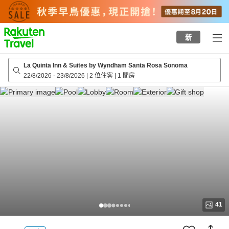
to
top
page
新
La Quinta Inn & Suites by Wyndham Santa Rosa Sonoma
22/8/2026
-
23/8/2026
|
2 位住客
|
1 間房
41