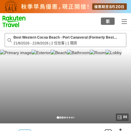
to
top
page
新
Best Western Cocoa Beach - Port Canaveral (Formerly Best
Western Ocean Beach Hotel & Suites)
21/8/2026
-
22/8/2026
|
2 位住客
|
1 間房
88