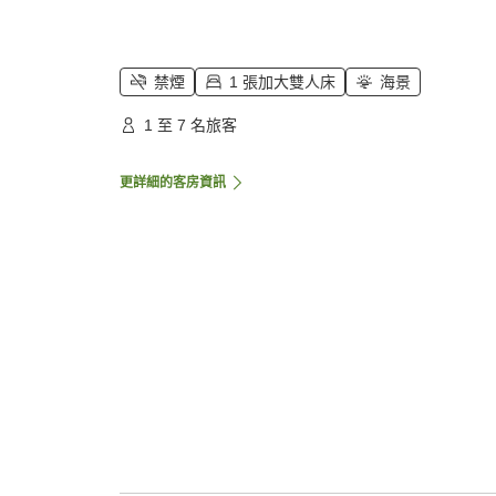
禁煙
1 張加大雙人床
海景
1 至 7 名旅客
更詳細的客房資訊