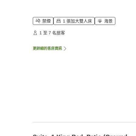
禁煙
1 張加大雙人床
海景
1 至 7 名旅客
更詳細的客房資訊