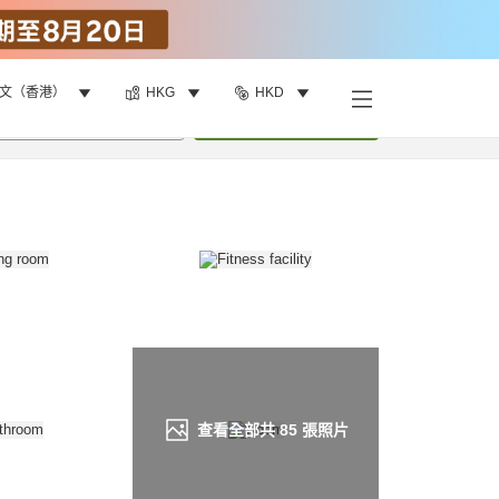
文（香港）
HKG
HKD
找客房
•
1
間房
重新搜尋
查看全部共
85
張照片