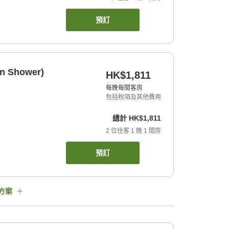
預訂
In Shower)
HK$1,811
每晚每間客房
包括稅項及其他費用
總計
HK$1,811
2
位住客
1
晚
1
間房
預訂
方案