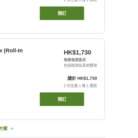
2
位住客
1
晚
1
間房
預訂
 (Roll-In
HK$1,730
每晚每間客房
包括稅項及其他費用
總計
HK$1,730
2
位住客
1
晚
1
間房
預訂
方案