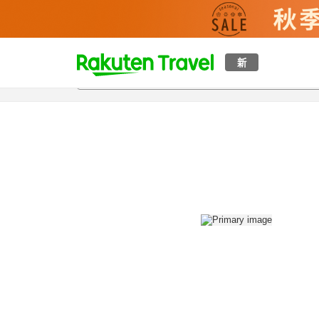
t
新
概覽
房間及住宿方案
評價
設施
o
p
P
a
g
e
_
s
e
a
r
c
h