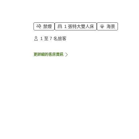
禁煙
1 張特大雙人床
海景
1 至 7 名旅客
更詳細的客房資訊