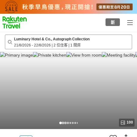
to
top
page
新
Luminary Hotel & Co., Autograph Collection
21/8/2026
-
22/8/2026
|
2 位住客
|
1 間房
100