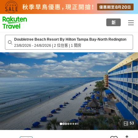
to
top
page
新
Doubletree Beach Resort By Hilton Tampa Bay-North Redington
23/8/2026
-
24/8/2026
|
2 位住客
|
1 間房
53