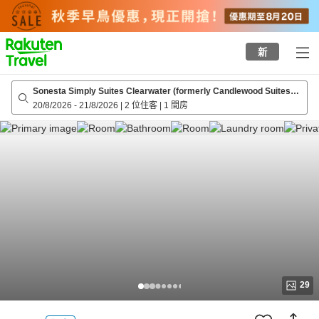
to
top
page
新
Sonesta Simply Suites Clearwater (formerly Candlewood Suites
Clearwater)
20/8/2026
-
21/8/2026
|
2 位住客
|
1 間房
29