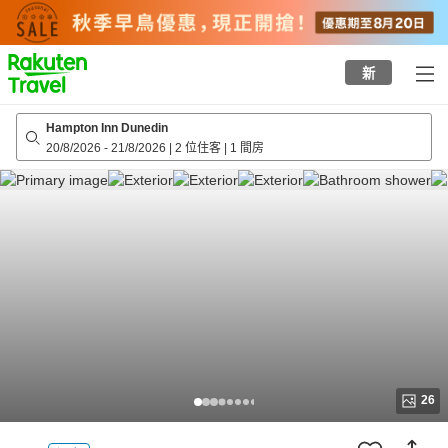
to
top
page
新
Hampton Inn Dunedin
20/8/2026
-
21/8/2026
|
2 位住客
|
1 間房
26