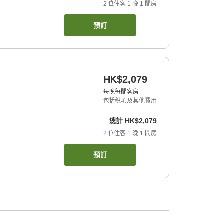
2
位住客
1
晚
1
間房
預訂
HK$2,079
每晚每間客房
包括稅項及其他費用
總計
HK$2,079
2
位住客
1
晚
1
間房
預訂