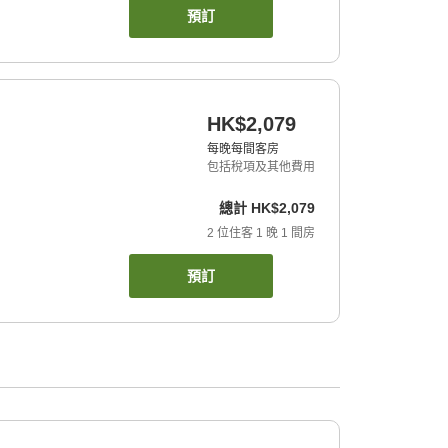
預訂
HK$2,079
每晚每間客房
包括稅項及其他費用
總計
HK$2,079
2
位住客
1
晚
1
間房
預訂