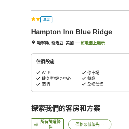
酒店
Hampton Inn Blue Ridge
範寧縣, 喬治亞, 美國
於地圖上顯示
住宿設施
Wi-Fi
停車場
健身室/健身中心
餐廳
酒吧
全幢禁煙
探索我們的客房和方案
所有篩選條
價格最低優先
件