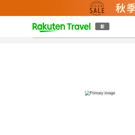
t
新
概覽
房間及住宿方案
評價
設施
o
p
P
a
g
e
_
s
e
a
r
c
h