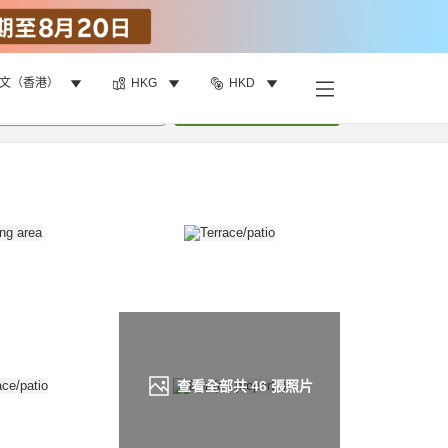
文（香港）
HKG
HKD
找客房
•
1
間房
重新搜尋
查看全部共
46
張照片