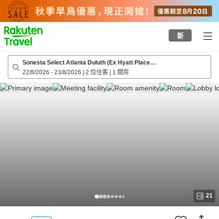
to
top
page
新
Sonesta Select Atlanta Duluth (Ex Hyatt Place
Atlanta/Duluth/Gwinnett Mall)
22/8/2026
-
23/8/2026
|
2 位住客
|
1 間房
21