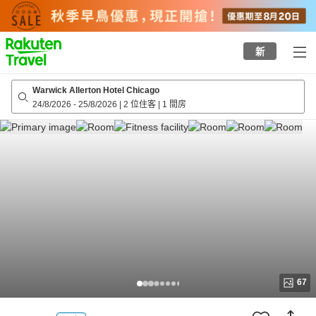
to
top
page
新
Warwick Allerton Hotel Chicago
24/8/2026
-
25/8/2026
|
2 位住客
|
1 間房
67