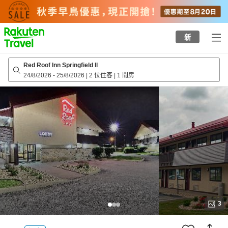
to
top
page
新
Red Roof Inn Springfield Il
24/8/2026
-
25/8/2026
|
2 位住客
|
1 間房
3