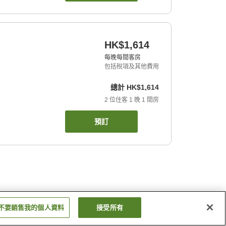
HK$1,614
每晚每間客房
包括稅項及其他費用
總計
HK$1,614
2
位住客
1
晚
1
間房
預訂
不要銷售我的個人資料
接受所有