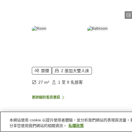
禁煙
2 張加大雙人床
27 m²
1 至 9 名旅客
更詳細的客房資訊
本網站使用 cookie 以提升使用者體驗，並分析我們網站的表現與流
主頁
美國
伊利諾州
桑加蒙縣
Super 8 Springfi
分享您使用我們網站的相關資訊。
私隱政策