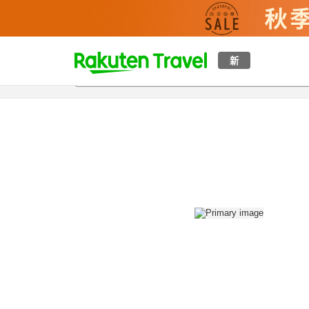
t
新
概覽
房間及住宿方案
評價
設施
o
p
P
a
g
e
_
s
e
a
r
c
h