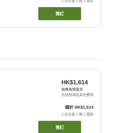
2
位住客
1
晚
1
間房
預訂
HK$1,614
每晚每間客房
包括稅項及其他費用
總計
HK$1,614
2
位住客
1
晚
1
間房
預訂