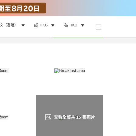
文（香港）
HKG
HKD
找客房
•
1
間房
重新搜尋
查看全部共
15
張照片