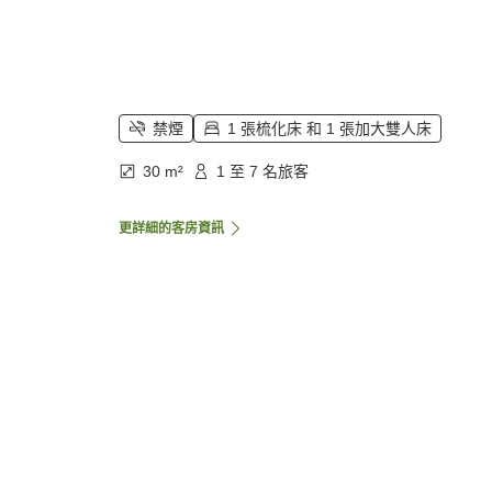
禁煙
1 張梳化床 和 1 張加大雙人床
30 m²
1 至 7 名旅客
更詳細的客房資訊