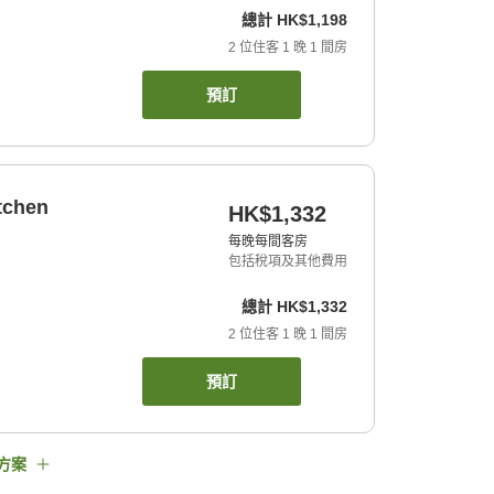
總計
HK$1,198
2
位住客
1
晚
1
間房
預訂
tchen
HK$1,332
每晚每間客房
包括稅項及其他費用
總計
HK$1,332
2
位住客
1
晚
1
間房
預訂
方案