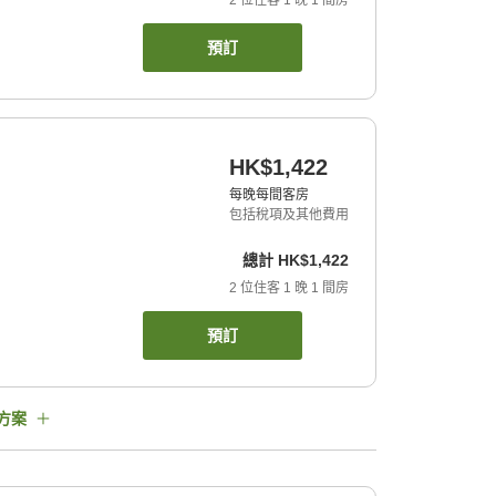
2
位住客
1
晚
1
間房
預訂
HK$1,422
每晚每間客房
包括稅項及其他費用
總計
HK$1,422
2
位住客
1
晚
1
間房
預訂
方案