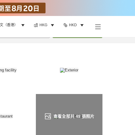
文（香港）
HKG
HKD
找客房
•
1
間房
重新搜尋
查看全部共
49
張照片