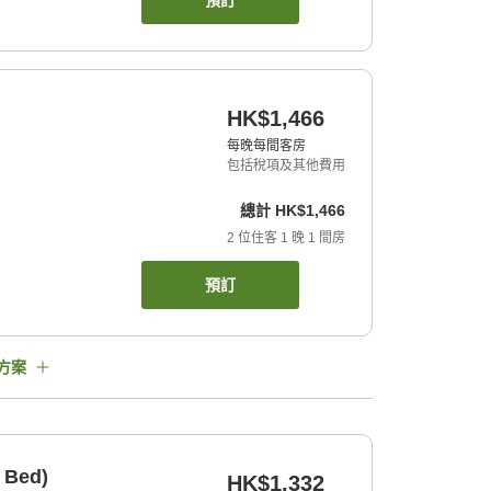
預訂
HK$1,466
每晚每間客房
包括稅項及其他費用
總計
HK$1,466
2
位住客
1
晚
1
間房
預訂
方案
 Bed)
HK$1,332