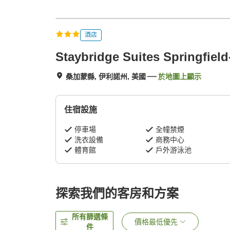
酒店
Staybridge Suites Springfiel
桑加蒙縣, 伊利諾州, 美國
於地圖上顯示
住宿設施
停車場
全幢禁煙
洗衣設備
商務中心
體育館
戶外游泳池
探索我們的客房和方案
所有篩選條
價格最低優先
件