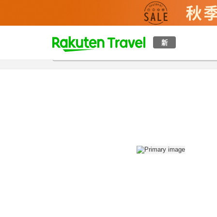
t
新
概覽
房間及住宿方案
評價
設施
o
p
P
a
g
e
_
s
e
a
r
c
h