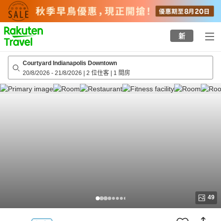
to
top
page
新
Courtyard Indianapolis Downtown
20/8/2026
-
21/8/2026
|
2 位住客
|
1 間房
49