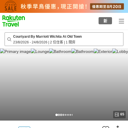
to
top
page
新
Courtyard By Marriott Wichita At Old Town
23/8/2026
-
24/8/2026
|
2 位住客
|
1 間房
65