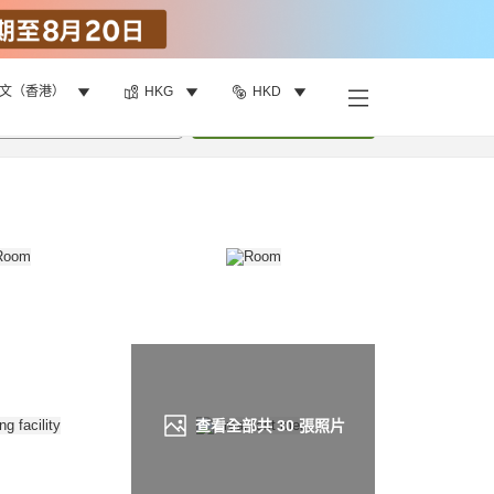
文（香港）
HKG
HKD
找客房
•
1
間房
重新搜尋
查看全部共
30
張照片