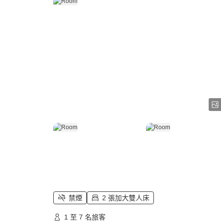
禁煙
2 張加大雙人床
1 至 7 名旅客