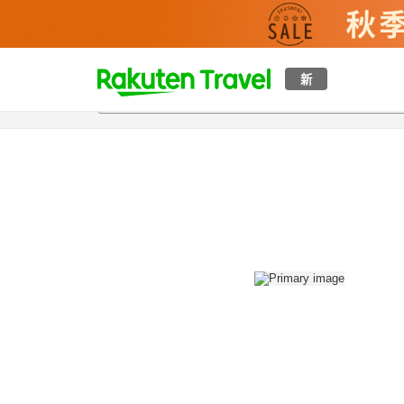
t
新
概覽
房間及住宿方案
評價
設施
o
p
P
a
g
e
_
s
e
a
r
c
h