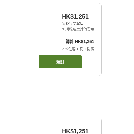
HK$1,251
每晚每間客房
包括稅項及其他費用
總計
HK$1,251
2
位住客
1
晚
1
間房
預訂
HK$1,251