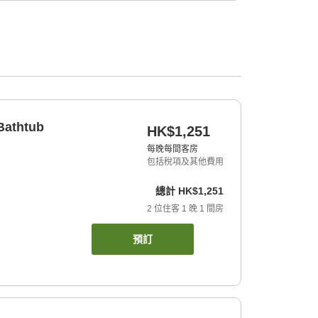
Bathtub
HK$1,251
每晚每間客房
包括稅項及其他費用
總計
HK$1,251
2
位住客
1
晚
1
間房
預訂