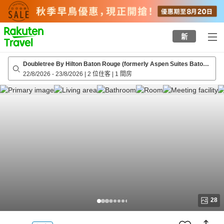
to
top
page
新
Doubletree By Hilton Baton Rouge (formerly Aspen Suites Baton
Rouge)
22/8/2026
-
23/8/2026
|
2 位住客
|
1 間房
28