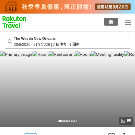
to
top
page
新
The Westin New Orleans
20/8/2026
-
21/8/2026
|
2 位住客
|
1 間房
90