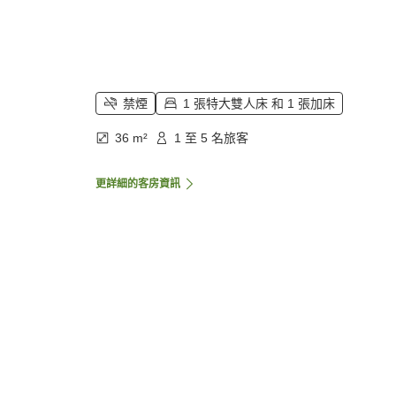
禁煙
1 張特大雙人床 和 1 張加床
36 m²
1 至 5 名旅客
更詳細的客房資訊