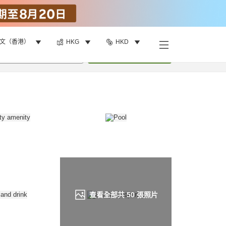
文（香港）
HKG
HKD
找客房
•
1
間房
重新搜尋
查看全部共
50
張照片