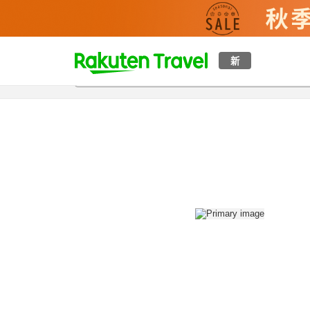
t
新
概覽
房間及住宿方案
評價
設施
o
p
P
a
g
e
_
s
e
a
r
c
h