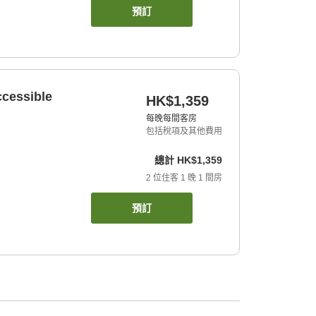
預訂
ccessible
HK$1,359
每晚每間客房
包括稅項及其他費用
總計
HK$1,359
2
位住客
1
晚
1
間房
預訂