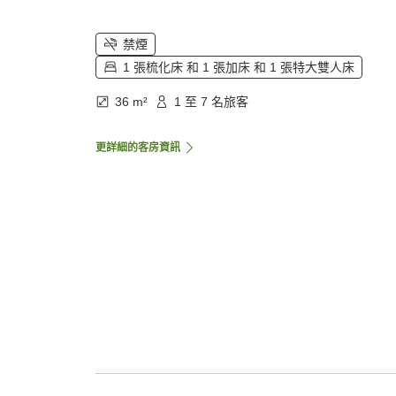
禁煙
1 張梳化床 和 1 張加床 和 1 張特大雙人床
36 m²
1 至 7 名旅客
更詳細的客房資訊