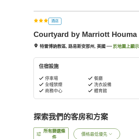
酒店
Courtyard by Marriott Houma
特雷博訥教區, 路易斯安那州, 美國
於地圖上顯示
住宿設施
停車場
餐廳
全幢禁煙
洗衣設備
商務中心
體育館
探索我們的客房和方案
所有篩選條
價格最低優先
件