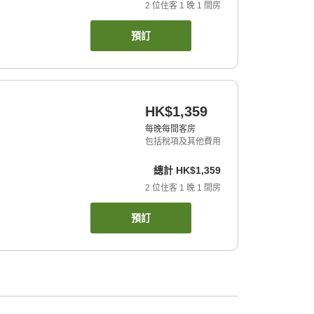
2
位住客
1
晚
1
間房
預訂
HK$1,359
每晚每間客房
包括稅項及其他費用
總計
HK$1,359
2
位住客
1
晚
1
間房
預訂