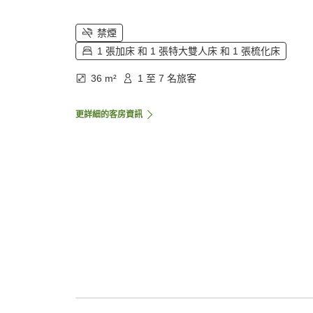
禁煙
1 張加床 和 1 張特大雙人床 和 1 張梳化床
36 m²
1 至 7 名旅客
更詳細的客房資訊