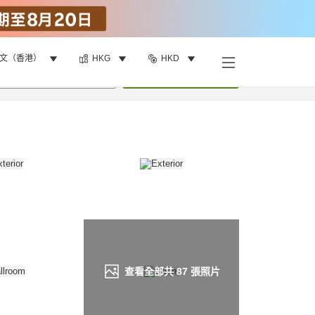
文（香港）
HKG
HKD
找客房
•
1
間房
重新搜尋
查看全部共
87
張照片