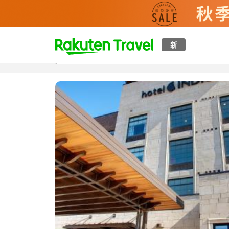
t
新
概覽
房間及住宿方案
評價
設施
o
p
P
a
g
e
_
s
e
a
r
c
h