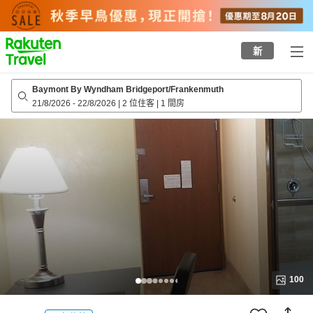
to
top
page
新
Baymont By Wyndham Bridgeport/Frankenmuth
21/8/2026
-
22/8/2026
|
2 位住客
|
1 間房
100