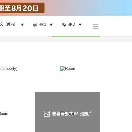
文（香港）
HKG
HKD
找客房
•
1
間房
重新搜尋
查看全部共
66
張照片