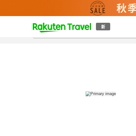
t
新
概覽
房間及住宿方案
評價
設施
o
p
P
a
g
e
_
s
e
a
r
c
h