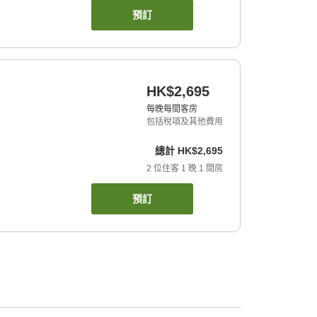
預訂
HK$2,695
每晚每間客房
包括稅項及其他費用
總計
HK$2,695
2
位住客
1
晚
1
間房
預訂