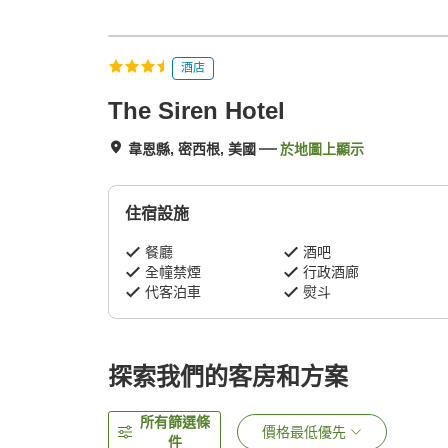
酒店
The Siren Hotel
韋恩縣, 密西根, 美國
於地圖上顯示
住宿設施
餐廳
酒吧
全幢禁煙
行政酒廊
代客泊車
熨斗
探索我們的客房和方案
所有篩選條
價格最低優先
件