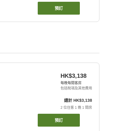
預訂
HK$3,138
每晚每間客房
包括稅項及其他費用
總計
HK$3,138
2
位住客
1
晚
1
間房
預訂