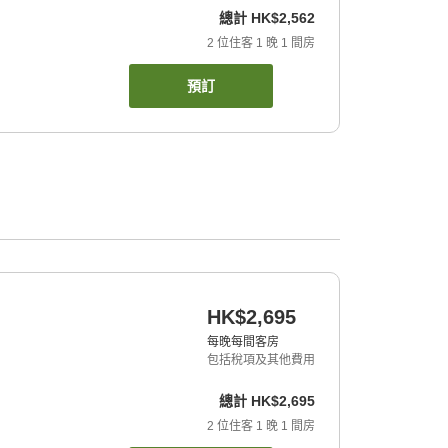
總計
HK$2,562
2
位住客
1
晚
1
間房
預訂
HK$2,695
每晚每間客房
包括稅項及其他費用
總計
HK$2,695
2
位住客
1
晚
1
間房