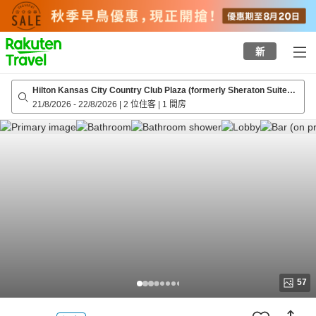
to
top
page
新
Hilton Kansas City Country Club Plaza (formerly Sheraton Suites
Country Club Plaza)
21/8/2026
-
22/8/2026
|
2 位住客
|
1 間房
57