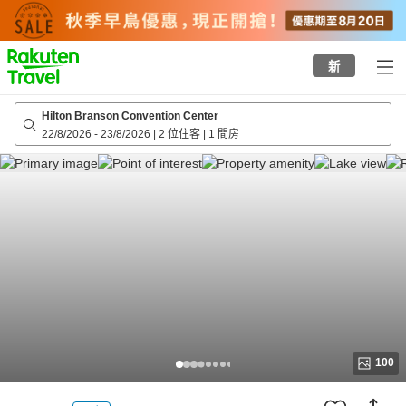
to
top
page
新
Hilton Branson Convention Center
22/8/2026
-
23/8/2026
|
2 位住客
|
1 間房
100