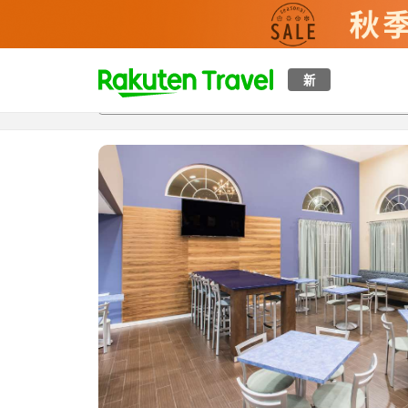
t
新
概覽
房間及住宿方案
評價
設施
o
p
P
a
g
e
_
s
e
a
r
c
h