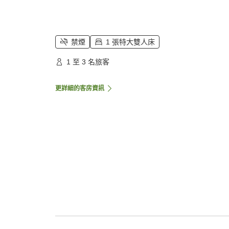
禁煙
1 張特大雙人床
1 至 3 名旅客
更詳細的客房資訊