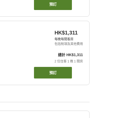
預訂
HK$1,311
每晚每間客房
包括稅項及其他費用
總計
HK$1,311
2
位住客
1
晚
1
間房
預訂