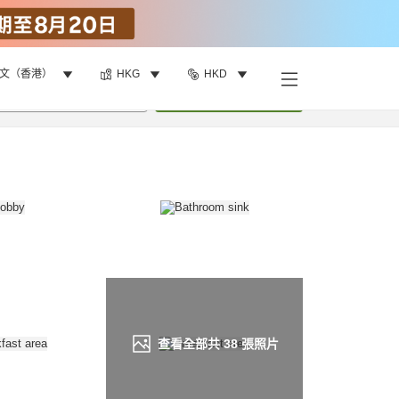
文（香港）
HKG
HKD
找客房
•
1
間房
重新搜尋
查看全部共
38
張照片