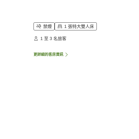
禁煙
1 張特大雙人床
1 至 3 名旅客
更詳細的客房資訊