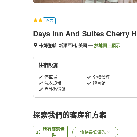
酒店
Days Inn And Suites Cherry Hi
卡姆登縣, 新澤西州, 美國
於地圖上顯示
住宿設施
停車場
全幢禁煙
洗衣設備
體育館
戶外游泳池
探索我們的客房和方案
所有篩選條
價格最低優先
件