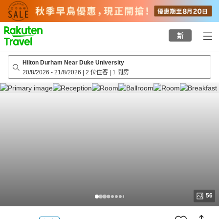
to
top
page
新
Hilton Durham Near Duke University
20/8/2026
-
21/8/2026
|
2 位住客
|
1 間房
56