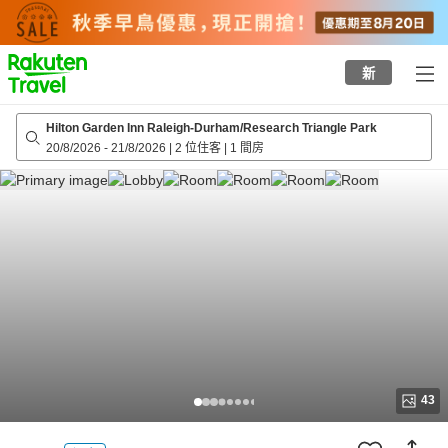
to
top
page
新
Hilton Garden Inn Raleigh-Durham/Research Triangle Park
20/8/2026
-
21/8/2026
|
2 位住客
|
1 間房
43