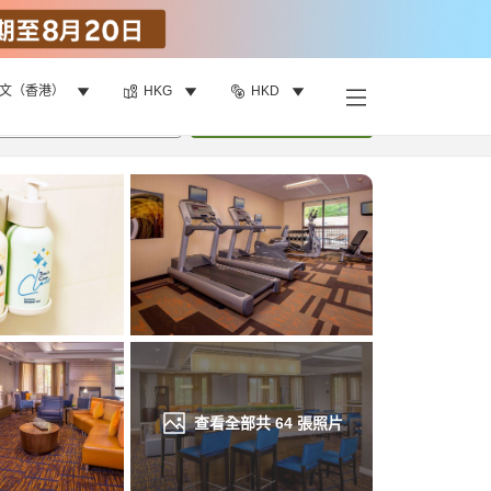
文（香港）
HKG
HKD
找客房
•
1
間房
重新搜尋
查看全部共
64
張照片