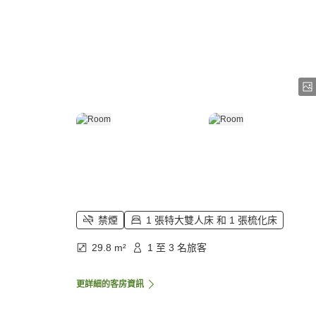
禁煙
1 張特大雙人床 和 1 張梳化床
29.8 m²
1 至 3 名旅客
更詳細的客房資訊