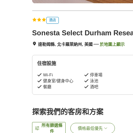
酒店
Sonesta Select Durham Resear
達勒姆縣, 北卡羅萊納州, 美國
於地圖上顯示
住宿設施
Wi-Fi
停車場
健身室/健身中心
泳池
餐廳
酒吧
探索我們的客房和方案
所有篩選條
價格最低優先
件