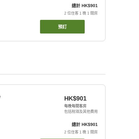
總計
HK$901
2
位住客
1
晚
1
間房
預訂
e
HK$901
每晚每間客房
包括稅項及其他費用
總計
HK$901
2
位住客
1
晚
1
間房