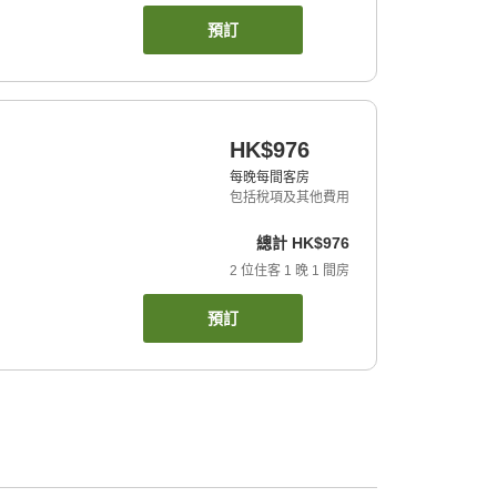
預訂
HK$976
每晚每間客房
包括稅項及其他費用
總計
HK$976
2
位住客
1
晚
1
間房
預訂