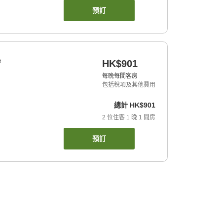
預訂
e
HK$901
每晚每間客房
包括稅項及其他費用
總計
HK$901
2
位住客
1
晚
1
間房
預訂