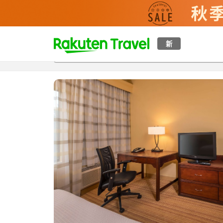
t
新
概覽
房間及住宿方案
評價
設施
o
p
P
a
g
e
_
s
e
a
r
c
h