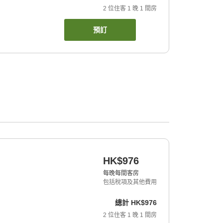
2
位住客
1
晚
1
間房
預訂
HK$976
每晚每間客房
包括稅項及其他費用
總計
HK$976
2
位住客
1
晚
1
間房