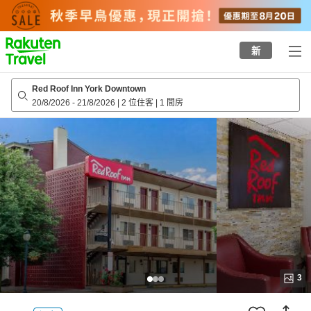
to
top
page
新
Red Roof Inn York Downtown
20/8/2026
-
21/8/2026
|
2 位住客
|
1 間房
3