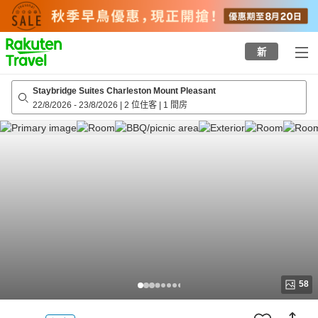
to
top
page
新
Staybridge Suites Charleston Mount Pleasant
22/8/2026
-
23/8/2026
|
2 位住客
|
1 間房
58