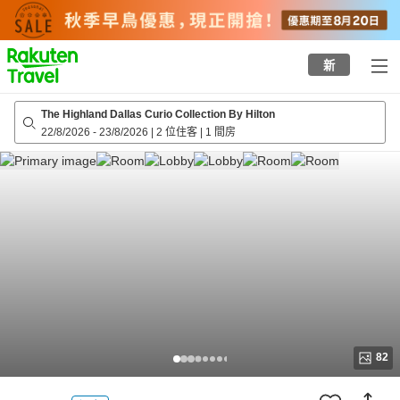
to
top
page
新
The Highland Dallas Curio Collection By Hilton
22/8/2026
-
23/8/2026
|
2 位住客
|
1 間房
82