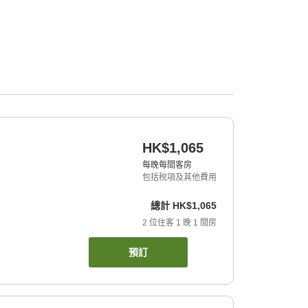
HK$1,065
每晚每間客房
包括稅項及其他費用
總計
HK$1,065
2
位住客
1
晚
1
間房
預訂