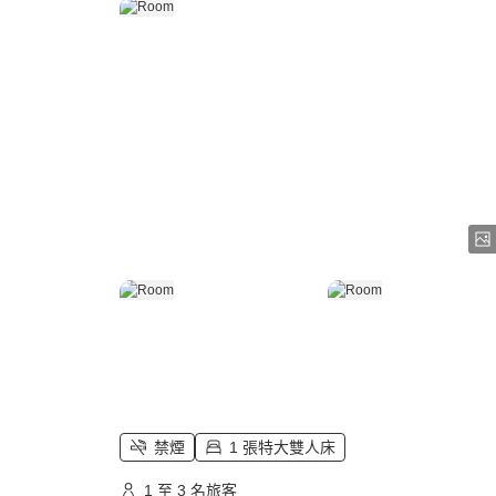
禁煙
1 張特大雙人床
1 至 3 名旅客