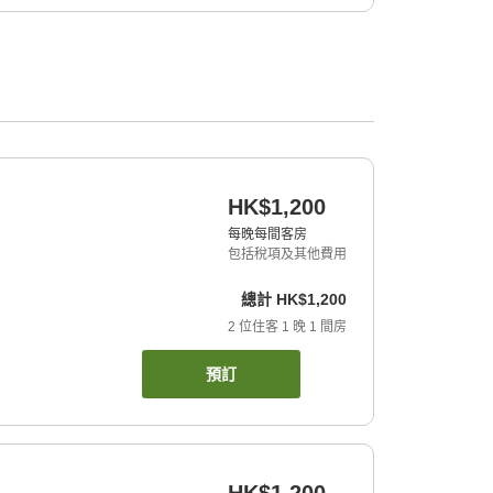
HK$1,200
每晚每間客房
包括稅項及其他費用
總計
HK$1,200
2
位住客
1
晚
1
間房
預訂