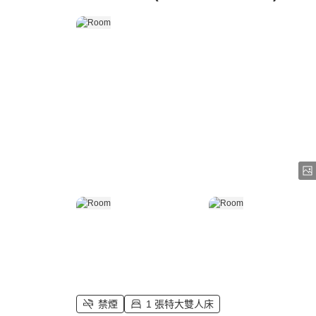
禁煙
1 張特大雙人床