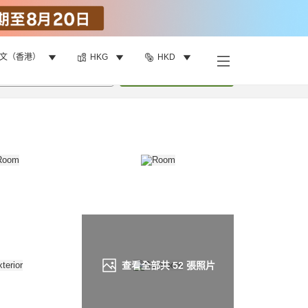
文（香港）
HKG
HKD
找客房
•
1
間房
重新搜尋
查看全部共
52
張照片