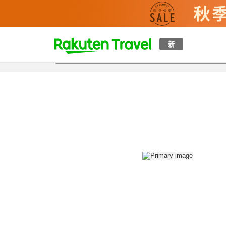
t
新
概覽
房間及住宿方案
評價
設施
o
p
P
a
g
e
_
s
e
a
r
c
h