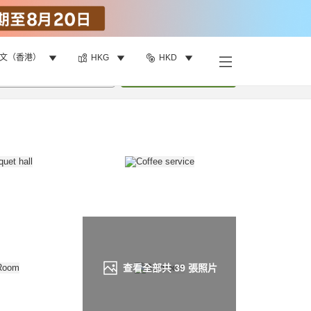
文（香港）
HKG
HKD
找客房
•
1
間房
重新搜尋
查看全部共
39
張照片