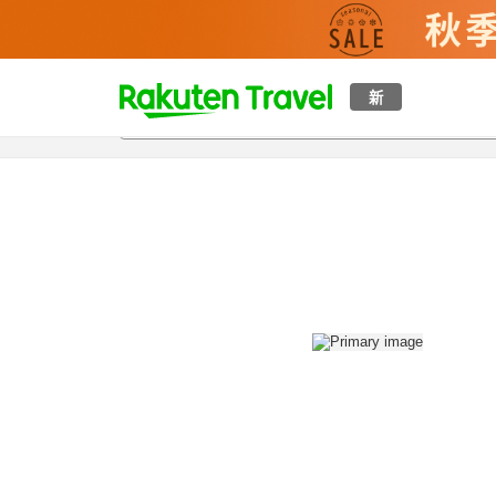
t
新
概覽
房間及住宿方案
評價
設施
o
p
P
a
g
e
_
s
e
a
r
c
h