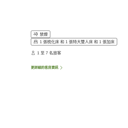
禁煙
1 張梳化床 和 1 張特大雙人床 和 1 張加床
1 至 7 名旅客
更詳細的客房資訊