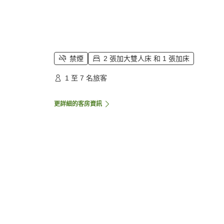
禁煙
2 張加大雙人床 和 1 張加床
1 至 7 名旅客
更詳細的客房資訊