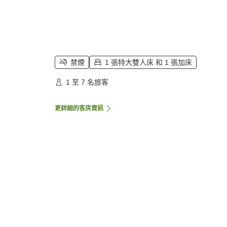
禁煙
1 張特大雙人床 和 1 張加床
1 至 7 名旅客
更詳細的客房資訊