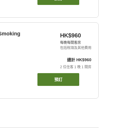
 Smoking
HK$960
每晚每間客房
包括稅項及其他費用
總計
HK$960
2
位住客
1
晚
1
間房
預訂