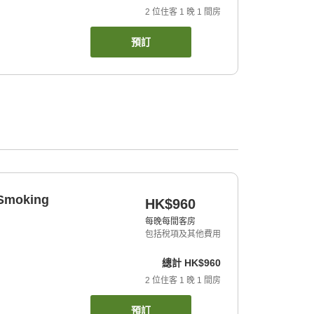
2
位住客
1
晚
1
間房
預訂
 Smoking
HK$960
每晚每間客房
包括稅項及其他費用
總計
HK$960
2
位住客
1
晚
1
間房
預訂