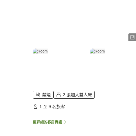
禁煙
2 張加大雙人床
1 至 9 名旅客
更詳細的客房資訊