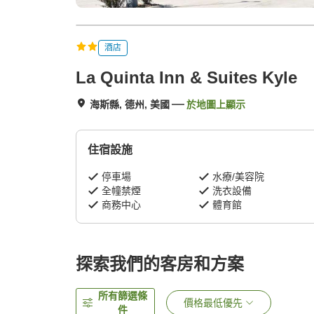
酒店
La Quinta Inn & Suites Kyle
海斯縣, 德州, 美國
於地圖上顯示
住宿設施
停車場
水療/美容院
全幢禁煙
洗衣設備
商務中心
體育館
探索我們的客房和方案
所有篩選條
價格最低優先
件