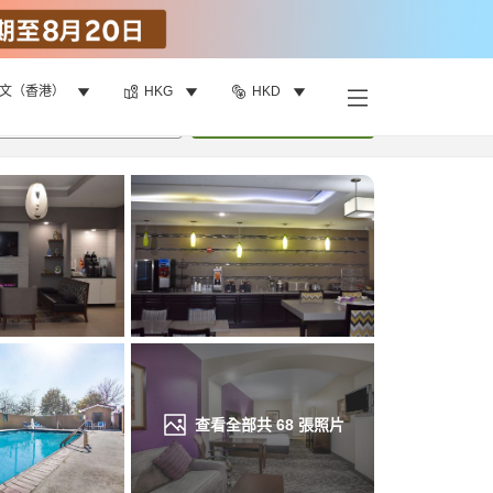
文（香港）
HKG
HKD
找客房
•
1
間房
重新搜尋
查看全部共
68
張照片