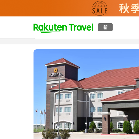
t
新
概覽
房間及住宿方案
評價
設施
o
p
P
a
g
e
_
s
e
a
r
c
h