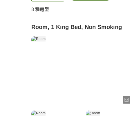
8
種房型
Room, 1 King Bed, Non Smoking