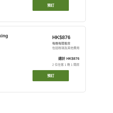
預訂
king
HK$876
每晚每間客房
包括稅項及其他費用
總計
HK$876
2
位住客
1
晚
1
間房
預訂