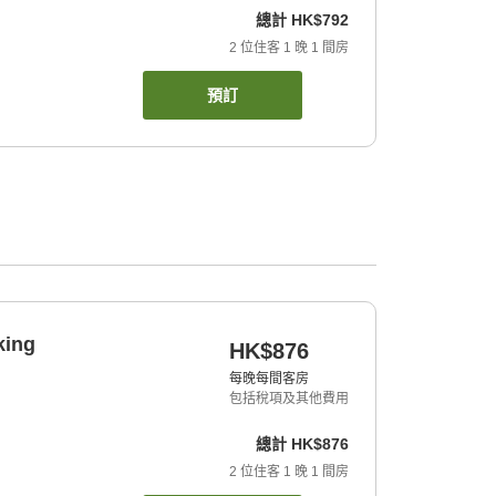
總計
HK$792
2
位住客
1
晚
1
間房
預訂
king
HK$876
每晚每間客房
包括稅項及其他費用
總計
HK$876
2
位住客
1
晚
1
間房