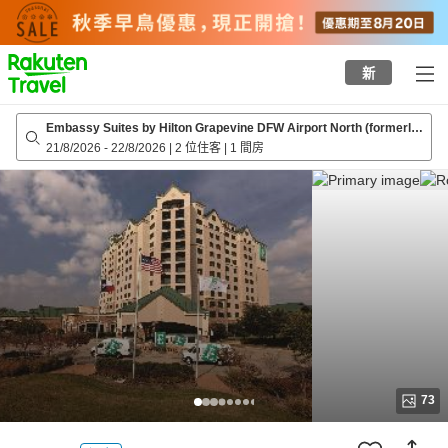
to
top
page
新
Embassy Suites by Hilton Grapevine DFW Airport North (formerly
Embassy Suites Dallas - Dfw Airport North Outdoor World)
21/8/2026
-
22/8/2026
|
2 位住客
|
1 間房
73