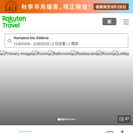
to
top
page
新
Hampton Inn Abilene
21/8/2026
-
22/8/2026
|
2 位住客
|
1 間房
27