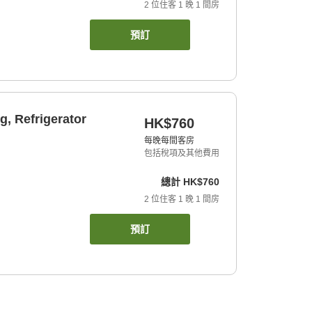
2
位住客
1
晚
1
間房
預訂
, Refrigerator
HK$760
每晚每間客房
包括稅項及其他費用
總計
HK$760
2
位住客
1
晚
1
間房
預訂