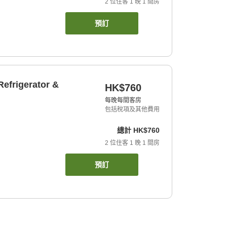
2
位住客
1
晚
1
間房
預訂
efrigerator &
HK$760
每晚每間客房
包括稅項及其他費用
總計
HK$760
2
位住客
1
晚
1
間房
預訂