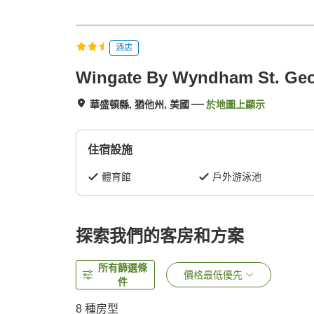
酒店
Wingate By Wyndham St. Ge
華盛頓縣, 猶他州, 美國
於地圖上顯示
住宿設施
體育館
戶外游泳池
探索我們的客房和方案
所有篩選條
價格最低優先
件
8
種房型