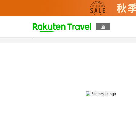
t
新
概覽
房間及住宿方案
評價
設施
o
p
P
a
g
e
_
s
e
a
r
c
h