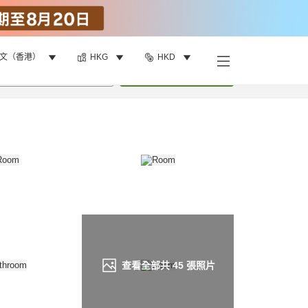
文（香港）
HKG
HKD
找客房
•
1
間房
重新搜尋
查看全部共
45
張照片