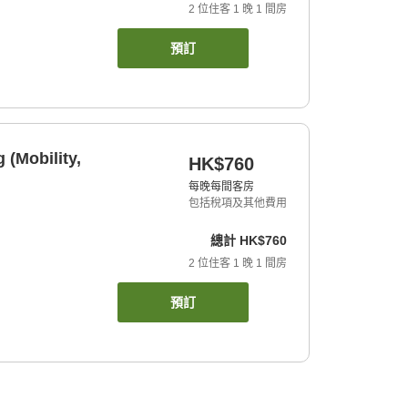
2
位住客
1
晚
1
間房
預訂
(Mobility,
HK$760
每晚每間客房
包括稅項及其他費用
總計
HK$760
2
位住客
1
晚
1
間房
預訂