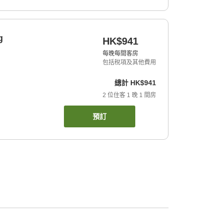
g
HK$941
每晚每間客房
包括稅項及其他費用
總計
HK$941
2
位住客
1
晚
1
間房
預訂