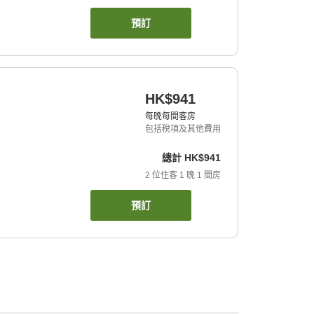
預訂
HK$941
每晚每間客房
包括稅項及其他費用
總計
HK$941
2
位住客
1
晚
1
間房
預訂