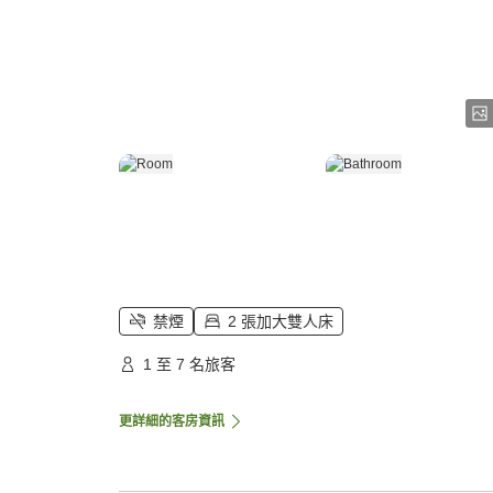
禁煙
2 張加大雙人床
1 至 7 名旅客
更詳細的客房資訊