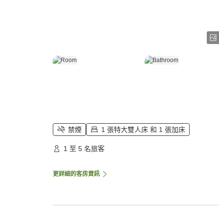
禁煙
1 張特大雙人床 和 1 張加床
1 至 5 名旅客
更詳細的客房資訊