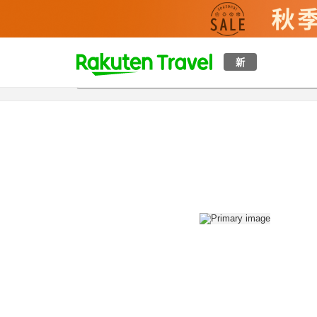
t
新
概覽
房間及住宿方案
評價
設施
o
p
P
a
g
e
_
s
e
a
r
c
h