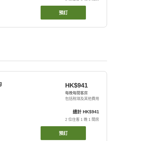
預訂
g
HK$941
每晚每間客房
包括稅項及其他費用
總計
HK$941
2
位住客
1
晚
1
間房
預訂