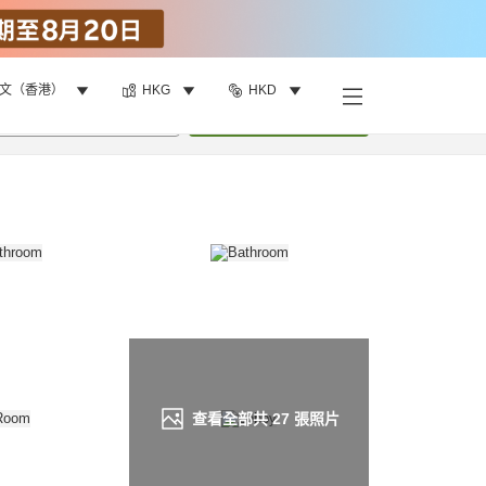
文（香港）
HKG
HKD
找客房
•
1
間房
重新搜尋
查看全部共
27
張照片