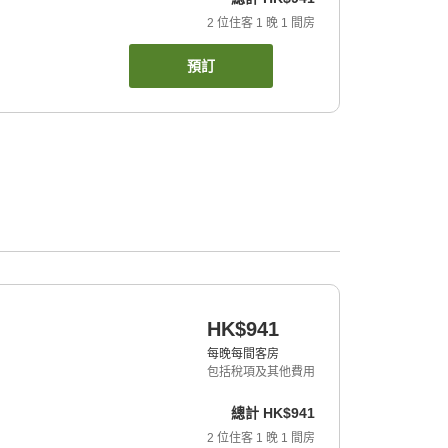
2
位住客
1
晚
1
間房
預訂
HK$941
每晚每間客房
包括稅項及其他費用
總計
HK$941
2
位住客
1
晚
1
間房