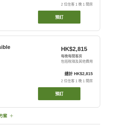
2
位住客
1
晚
1
間房
預訂
ible
HK$2,815
每晚每間客房
包括稅項及其他費用
總計
HK$2,815
2
位住客
1
晚
1
間房
預訂
方案