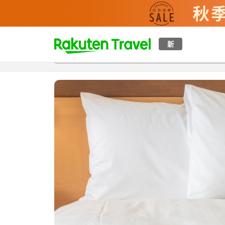
t
新
概覽
房間及住宿方案
評價
設施
o
p
P
a
g
e
_
s
e
a
r
c
h