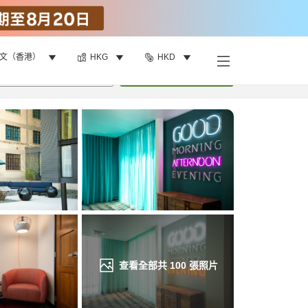
文（香港）
HKG
HKD
找客房
•
1
間房
重新搜尋
查看全部共
100
張照片