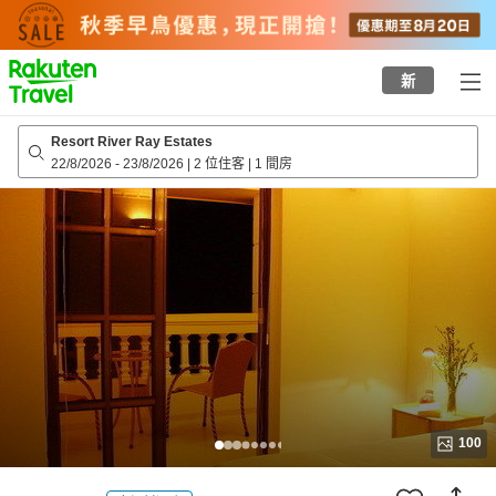
to
top
page
新
Resort River Ray Estates
22/8/2026
-
23/8/2026
|
2 位住客
|
1 間房
100