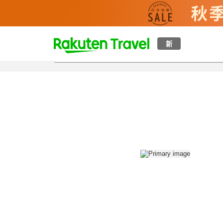
t
新
概覽
房間及住宿方案
評價
設施
o
p
P
a
g
e
_
s
e
a
r
c
h