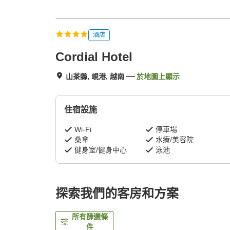
酒店
Cordial Hotel
山茶縣, 峴港, 越南
於地圖上顯示
住宿設施
Wi-Fi
停車場
桑拿
水療/美容院
健身室/健身中心
泳池
探索我們的客房和方案
所有篩選條
件