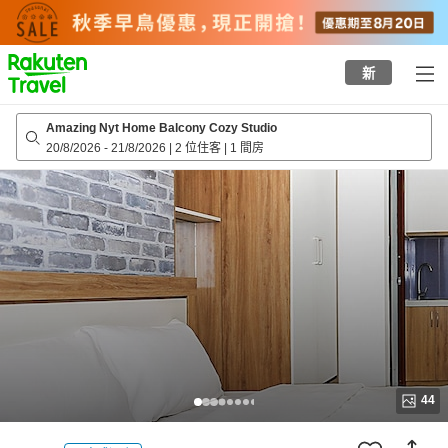
to
top
page
新
Amazing Nyt Home Balcony Cozy Studio
20/8/2026
-
21/8/2026
|
2 位住客
|
1 間房
44